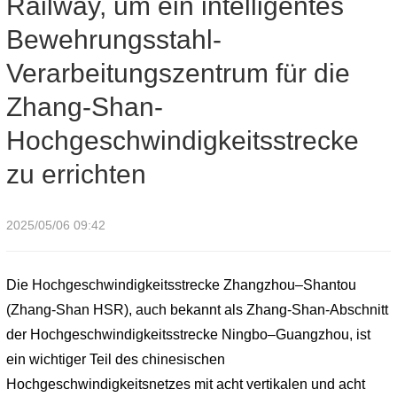
Railway, um ein intelligentes
Zhang-Shan-Hochgeschwindigkeitsstrecke zu errichten
Bewehrungsstahl-
Verarbeitungszentrum für die
Zhang-Shan-
Hochgeschwindigkeitsstrecke
zu errichten
2025/05/06 09:42
Die Hochgeschwindigkeitsstrecke Zhangzhou–Shantou
(Zhang-Shan HSR), auch bekannt als Zhang-Shan-Abschnitt
der Hochgeschwindigkeitsstrecke Ningbo–Guangzhou, ist
ein wichtiger Teil des chinesischen
Hochgeschwindigkeitsnetzes mit acht vertikalen und acht