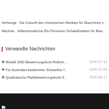
Vorherige : Die Zukunft des chinesischen Marktes für Maschinen zur Betonstahlverarbeitung: Trends und Entwicklungen für 2025
Nächste : Vollautomatische Ein-Personen-Schweißstation für Bewehrungskörbe erreicht 3- bis 5-mal höhere Effizienz
Verwandte Nachrichten
2026-07-14
Modell 1600 Bewehrungskorb-Rollschweißmaschine nach Australien versandt
2026-07-06
Für Australien bestimmter Schweißer für Bewehrungskörbe
2026-06-17
Quadratische Pfahlbewehrungskorb-Schweißmaschine in Russland