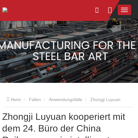
Heim
Fallen
Anwendungsfälle
Zhongji Luyuan
Zhongji Luyuan kooperiert mit
kooperiert mit dem 24. Büro der China Railway, um ein
dem 24. Büro der China
intelligentes Bewehrungsstahl-Verarbeitungszentrum für die