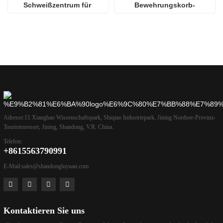
Schweißzentrum für 
Bewehrungskorb-
Stahlstangenkäfige
Montagemaschine
Adresse:
11 Xianghao Wissenschaftspark, Shiqiao Industriepark, Jining Nordsee-Provinz-
Touristenresort, Jining, Shandong, V.R. China.
Telefon:
+8615563790991
E-Mail:
sales@shandongluyuan.com
Kontaktieren Sie uns