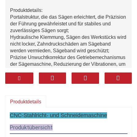
Produktdetails:
Portalstruktur, die das Sägen erleichtert, die Präzision
der Führung gewährleistet und für stabiles und
zuverlässiges Sägen sorgt;
Hydraulische Klemmung, Sägen des Werkstücks wird
nicht locker, Zahndruckschäden am Sägeband
werden vermieden, Sägeband wird geschützt;
Präzise Unwuchtkorrektur des Getriebemechanismus
der Sägemaschine, Reduzierung der Vibrationen, um
sicherzustellen, dass die Säge
der Gürtel bricht nicht so leicht die Zähne;
Die Vorschubgeschwindigkeit ist stufenlos regelbar,
die Sägegeschwindigkeit ist über einen
Frequenzumrichter regelbar.
Produktdetails
CNC-Stahlricht- und Schneidemaschine
Produktübersicht