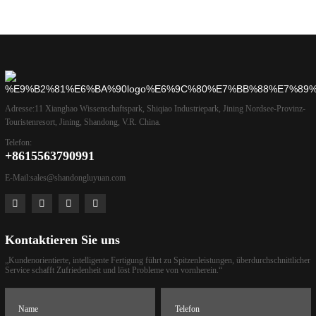
Adresse:
11 Xianghao Wissenschaftspark, Shiqiao Industriepark, Jining Nordsee-Provinz-
Touristenresort, Jining, Shandong, V.R. China.
Telefon:
+8615563790991
E-Mail:
sales@shandongluyuan.com
Kontaktieren Sie uns
„Kundenorientierte, intelligente Fertigung führt zu Spitzenleistungen, überdurchschnittlicher
Service schafft Zufriedenheit und löst Probleme von vornherein.“