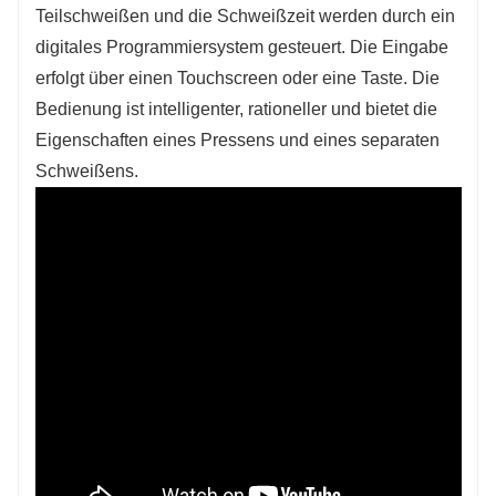
Teilschweißen und die Schweißzeit werden durch ein
Kett- und Schussdraht werden von einer
digitales Programmiersystem gesteuert. Die Eingabe
Richtmaschine abgeschnitten, vertikaler Draht
erfolgt über einen Touchscreen oder eine Taste. Die
wird manuell platziert und horizontaler Draht
Bedienung ist intelligenter, rationeller und bietet die
wird automatisch fallen gelassen.
Eigenschaften eines Pressens und eines separaten
Schweißens.