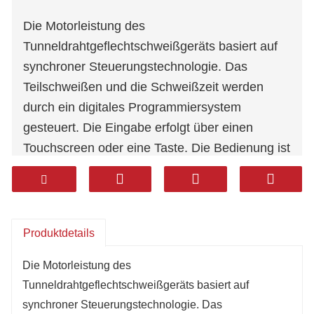
Die Motorleistung des
Tunneldrahtgeflechtschweißgeräts basiert auf
synchroner Steuerungstechnologie. Das
Teilschweißen und die Schweißzeit werden
durch ein digitales Programmiersystem
gesteuert. Die Eingabe erfolgt über einen
Touchscreen oder eine Taste. Die Bedienung ist
intelligenter, rationeller und bietet die
Eigenschaften eines Pressens und eines
separaten Schweißens.
Die Schweißleistung ist elektrisch. Der Trichter
Produktdetails
mit Schrittmotor wird verwendet, der
Die Motorleistung des
Bremsmotor treibt den Wagen zum Transport
Tunneldrahtgeflechtschweißgeräts basiert auf
des Kettdrahts an und der Wagen mit
synchroner Steuerungstechnologie. Das
elektrischem Schrittmotor zieht das Netz.