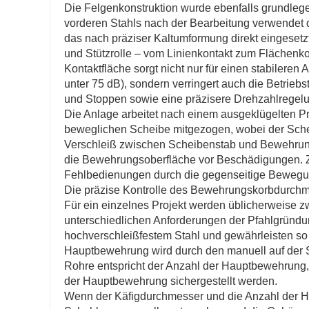
Die Felgenkonstruktion wurde ebenfalls grundlege
vorderen Stahls nach der Bearbeitung verwendet d
das nach präziser Kaltumformung direkt eingesetz
und Stützrolle – vom Linienkontakt zum Flächenkon
Kontaktfläche sorgt nicht nur für einen stabilere
unter 75 dB), sondern verringert auch die Betriebs
und Stoppen sowie eine präzisere Drehzahlregelun
Die Anlage arbeitet nach einem ausgeklügelten P
beweglichen Scheibe mitgezogen, wobei der Scheib
Verschleiß zwischen Scheibenstab und Bewehrung
die Bewehrungsoberfläche vor Beschädigungen. Zu
Fehlbedienungen durch die gegenseitige Beweg
Die präzise Kontrolle des Bewehrungskorbdurchm
Für ein einzelnes Projekt werden üblicherweise 
unterschiedlichen Anforderungen der Pfahlgründ
hochverschleißfestem Stahl und gewährleisten s
Hauptbewehrung wird durch den manuell auf der S
Rohre entspricht der Anzahl der Hauptbewehrung,
der Hauptbewehrung sichergestellt werden.
Wenn der Käfigdurchmesser und die Anzahl der H