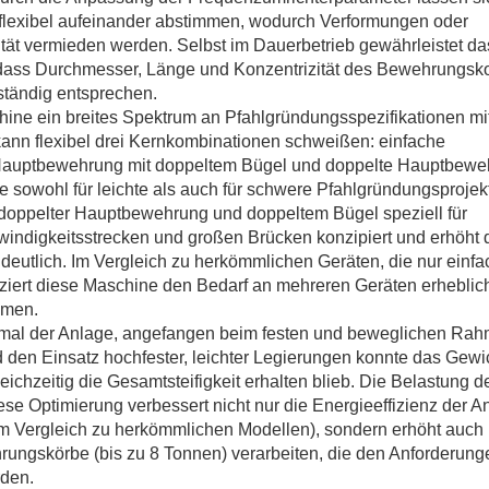
lexibel aufeinander abstimmen, wodurch Verformungen oder
t vermieden werden. Selbst im Dauerbetrieb gewährleistet da
 dass Durchmesser, Länge und Konzentrizität des Bewehrungsk
ständig entsprechen.
schine ein breites Spektrum an Pfahlgründungsspezifikationen mi
nn flexibel drei Kernkombinationen schweißen: einfache
Hauptbewehrung mit doppeltem Bügel und doppelte Hauptbewe
ie sowohl für leichte als auch für schwere Pfahlgründungsprojek
 doppelter Hauptbewehrung und doppeltem Bügel speziell für
ndigkeitsstrecken und großen Brücken konzipiert und erhöht 
deutlich. Im Vergleich zu herkömmlichen Geräten, die nur einf
iert diese Maschine den Bedarf an mehreren Geräten erheblic
hmen.
erkmal der Anlage, angefangen beim festen und beweglichen Ra
 den Einsatz hochfester, leichter Legierungen konnte das Gewi
ichzeitig die Gesamtsteifigkeit erhalten blieb. Die Belastung d
ese Optimierung verbessert nicht nur die Energieeffizienz der A
 Vergleich zu herkömmlichen Modellen), sondern erhöht auch 
rungskörbe (bis zu 8 Tonnen) verarbeiten, die den Anforderung
rden.