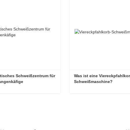
isches Schweißzentrum für 
Was ist eine Viereckpfahlko
angenkäfige
Schweißmaschine?
Automatisches Schweißzentrum für Stahlstangenkäfige
aktieren Sie mich jetzt
Kontaktieren Sie mich je