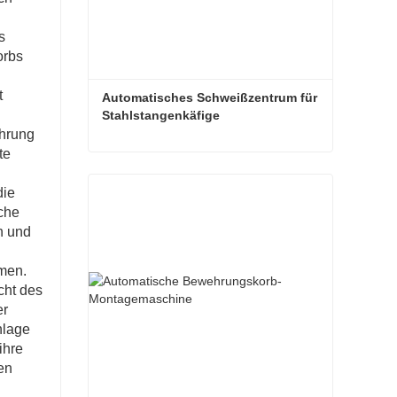
s
orbs
t
Automatisches Schweißzentrum für 
Stahlstangenkäfige
hrung
te
Automatisches Schweißzentrum für Stahlstangenkäfige
die
Kontaktieren Sie mich jetzt
ache
h und
hmen.
cht des
er
nlage
ihre
en