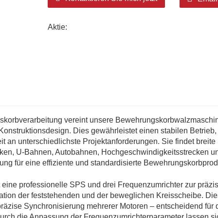
Aktie:
ngskorbverarbeitung vereint unsere Bewehrungskorbwalzmaschi
 Konstruktionsdesign. Dies gewährleistet einen stabilen Betrieb,
 an unterschiedlichste Projektanforderungen. Sie findet breite
cken, U-Bahnen, Autobahnen, Hochgeschwindigkeitsstrecken u
zung für eine effiziente und standardisierte Bewehrungskorbprod
ine professionelle SPS und drei Frequenzumrichter zur präzi
tion der feststehenden und der beweglichen Kreisscheibe. Di
präzise Synchronisierung mehrerer Motoren – entscheidend für 
urch die Anpassung der Frequenzumrichterparameter lassen si