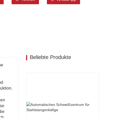
Beliebte Produkte
ne
nd
uktion.
sen
ese
die
ch