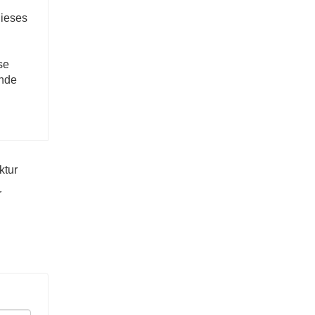
dieses
se
lnde
ktur
r