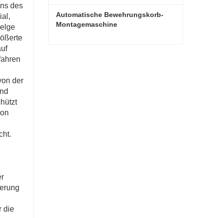
ens des
Automatische Bewehrungskorb-
al,
Montagemaschine
Felge
rößerte
auf
Automatische Bewehrungskorb-Montagemaschine
fahren
Kontaktieren Sie mich jetzt
von der
und
hützt
von
cht.
er
ierung
 die