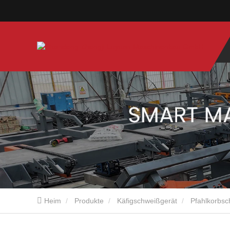
Heim
Heim
Produkte
Käfigschweißgerät
Pfahlkorbs