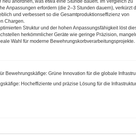
neu anordnen, was etwa eine Stunde dauert. Im Vergleich zu
e Anpassungen erfordern (die 2–3 Stunden dauern), verkürzt 
eblich und verbessert so die Gesamtproduktionseffizienz von
en Chargen.
optimierten Struktur und der hohen Anpassungsfähigkeit löst die
hstellen herkömmlicher Geräte wie geringe Präzision, mange
ie ideale Wahl für moderne Bewehrungskorbverarbeitungsprojekte.
ür Bewehrungskäfige: Grüne Innovation für die globale Infrastru
käfige: Hocheffiziente und präzise Lösung für die Infrastruktu