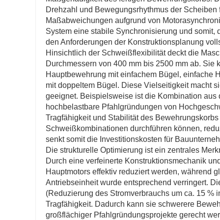
Drehzahl und Bewegungsrhythmus der Scheiben f
Maßabweichungen aufgrund von Motorasynchronitä
System eine stabile Synchronisierung und somit,
den Anforderungen der Konstruktionsplanung voll
Hinsichtlich der Schweißflexibilität deckt die Ma
Durchmessern von 400 mm bis 2500 mm ab. Sie ka
Hauptbewehrung mit einfachem Bügel, einfache 
mit doppeltem Bügel. Diese Vielseitigkeit macht s
geeignet. Beispielsweise ist die Kombination aus
hochbelastbare Pfahlgründungen von Hochgeschwi
Tragfähigkeit und Stabilität des Bewehrungskorbs 
Schweißkombinationen durchführen können, reduz
senkt somit die Investitionskosten für Bauunterne
Die strukturelle Optimierung ist ein zentrales M
Durch eine verfeinerte Konstruktionsmechanik und
Hauptmotors effektiv reduziert werden, während gle
Antriebseinheit wurde entsprechend verringert. Di
(Reduzierung des Stromverbrauchs um ca. 15 % im
Tragfähigkeit. Dadurch kann sie schwerere Beweh
großflächiger Pfahlgründungsprojekte gerecht we