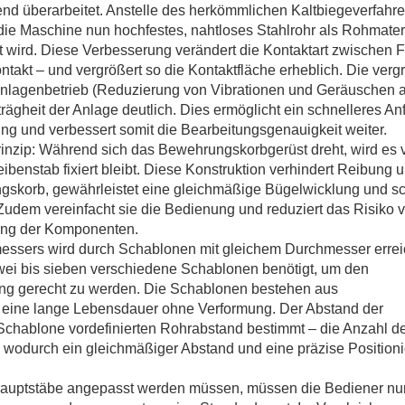
nd überarbeitet. Anstelle des herkömmlichen Kaltbiegeverfahr
ie Maschine nun hochfestes, nahtloses Stahlrohr als Rohmateri
t wird. Diese Verbesserung verändert die Kontaktart zwischen 
takt – und vergrößert so die Kontaktfläche erheblich. Die verg
n Anlagenbetrieb (Reduzierung von Vibrationen und Geräuschen 
trägheit der Anlage deutlich. Dies ermöglicht ein schnelleres An
g und verbessert somit die Bearbeitungsgenauigkeit weiter.
rinzip: Während sich das Bewehrungskorbgerüst dreht, wird es 
enstab fixiert bleibt. Diese Konstruktion verhindert Reibung 
skorb, gewährleistet eine gleichmäßige Bügelwicklung und sc
dem vereinfacht sie die Bedienung und reduziert das Risiko 
ung der Komponenten.
essers wird durch Schablonen mit gleichem Durchmesser errei
zwei bis sieben verschiedene Schablonen benötigt, um den
ung gerecht zu werden. Die Schablonen bestehen aus
o eine lange Lebensdauer ohne Verformung. Der Abstand der
chablone vordefinierten Rohrabstand bestimmt – die Anzahl d
 wodurch ein gleichmäßiger Abstand und eine präzise Position
auptstäbe angepasst werden müssen, müssen die Bediener nur