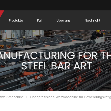
Produkte
Fall
Über uns
Nachricht
chweißmaschine
Hochpräzisions-Walzmaschine für Bewehrungskäfige