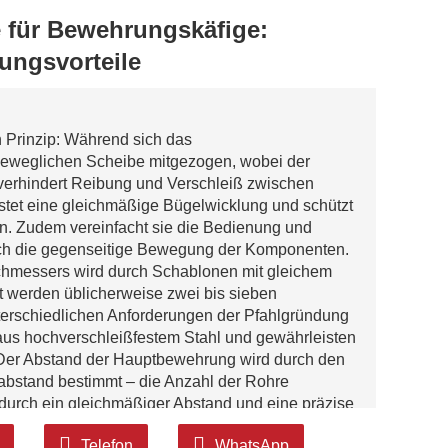
 für Bewehrungskäfige:
ungsvorteile
 Prinzip: Während sich das
beweglichen Scheibe mitgezogen, wobei der
n verhindert Reibung und Verschleiß zwischen
tet eine gleichmäßige Bügelwicklung und schützt
. Zudem vereinfacht sie die Bedienung und
rch die gegenseitige Bewegung der Komponenten.
chmessers wird durch Schablonen mit gleichem
kt werden üblicherweise zwei bis sieben
erschiedlichen Anforderungen der Pfahlgründung
us hochverschleißfestem Stahl und gewährleisten
Der Abstand der Hauptbewehrung wird durch den
abstand bestimmt – die Anzahl der Rohre
durch ein gleichmäßiger Abstand und eine präzise
ellt werden.
Telefon
WhatsApp