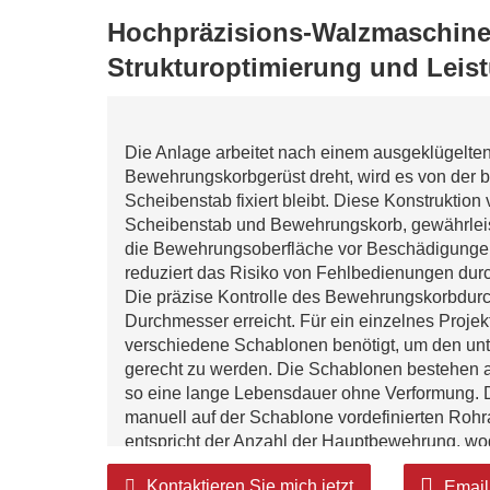
Hochpräzisions-Walzmaschine
Strukturoptimierung und Leist
Die Anlage arbeitet nach einem ausgeklügelten
Bewehrungskorbgerüst dreht, wird es von der 
Scheibenstab fixiert bleibt. Diese Konstruktio
Scheibenstab und Bewehrungskorb, gewährleis
die Bewehrungsoberfläche vor Beschädigungen
reduziert das Risiko von Fehlbedienungen du
Die präzise Kontrolle des Bewehrungskorbdur
Durchmesser erreicht. Für ein einzelnes Proje
verschiedene Schablonen benötigt, um den unt
gerecht zu werden. Die Schablonen bestehen a
so eine lange Lebensdauer ohne Verformung. 
manuell auf der Schablone vordefinierten Rohr
entspricht der Anzahl der Hauptbewehrung, wo
Positionierung der Hauptbewehrung sichergest
Kontaktieren Sie mich jetzt
Email