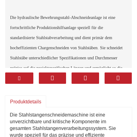
Die hydraulische Bewehrungsstahl-Abschneideanlage ist eine
fortschrittliche Produktionshilfsanlage speziell für die
standardisierte Stahlstabverarbeitung und dient primär dem
hocheffizienten Chargenschneiden von Stahlstäben. Sie schneidet
Stahlstäbe unterschiedlicher Spezifikationen und Durchmesser
präzise auf die projektspezifischen Längen und ermöglicht so die
problemlose Weiterverarbeitung zu nachfolgenden Prozessen wie
Biegen, Bogenbiegen, Ringbiegen, Umformen und Schweißen. Die
gesamte Produktionslinie zeichnet sich durch einen hohen
Produktdetails
Automatisierungsgrad, einfache Bedienung, hohe Schnittpräzision,
Die Stahlstangenschneidemaschine ist eine
stabilen Betrieb und hohe Kontinuität aus. Dadurch werden
unverzichtbare und kritische Komponente im
gesamten Stahlstangenverarbeitungssystem. Sie
manuelle Eingriffe effektiv reduziert und der Integrations- und
wurde speziell für das präzise und effiziente