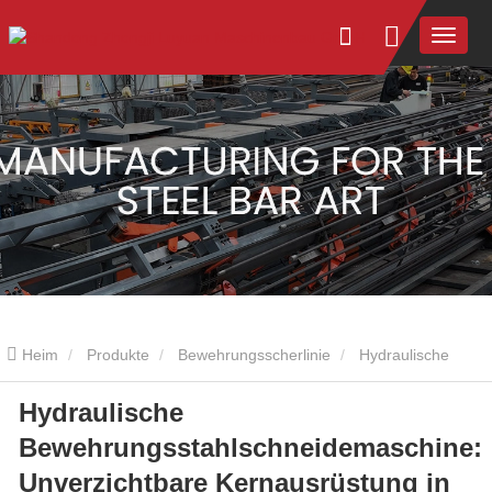
Heim
Produkte
Bewehrungsscherlinie
Hydraulische
Hydraulische
Bewehrungsstahlschneidemaschine: Unverzichtbare Kernausrüstung
Bewehrungsstahlschneidemaschine:
in der modernen Stahlstabverarbeitung
Unverzichtbare Kernausrüstung in