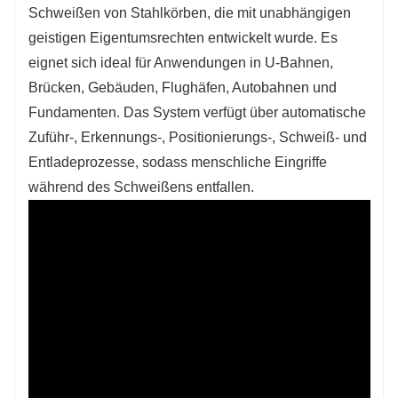
5. Vollautomatisches Schweißen: Steigert die
Schweißen von Stahlkörben, die mit unabhängigen
Effizienz, reduziert die Handarbeit und verbessert die
geistigen Eigentumsrechten entwickelt wurde. Es
Schweißqualität für hochwertige Stahlkäfige.
eignet sich ideal für Anwendungen in U-Bahnen,
Brücken, Gebäuden, Flughäfen, Autobahnen und
Fundamenten. Das System verfügt über automatische
Zuführ-, Erkennungs-, Positionierungs-, Schweiß- und
Entladeprozesse, sodass menschliche Eingriffe
während des Schweißens entfallen.