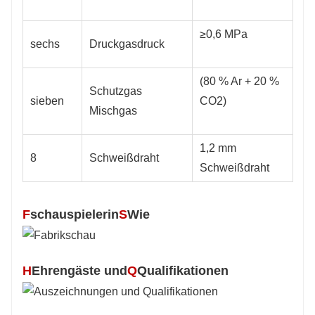
≥0,6 MPa
sechs
Druckgasdruck
(80 % Ar + 20 %
Schutzgas
sieben
CO2)
Mischgas
1,2 mm
8
Schweißdraht
Schweißdraht
F
schauspielerin
S
Wie
H
Ehrengäste und
Q
Qualifikationen