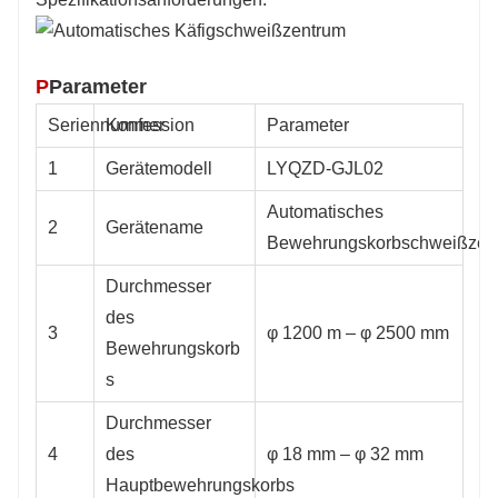
P
Parameter
Seriennummer
Konfession
Parameter
1
Gerätemodell
LYQZD-GJL02
Automatisches
2
Gerätename
Bewehrungskorbschweißzen
Durchmesser
des
3
φ 1200 m – φ 2500 mm
Bewehrungskorb
s
Durchmesser
4
des
φ 18 mm – φ 32 mm
Hauptbewehrungskorbs