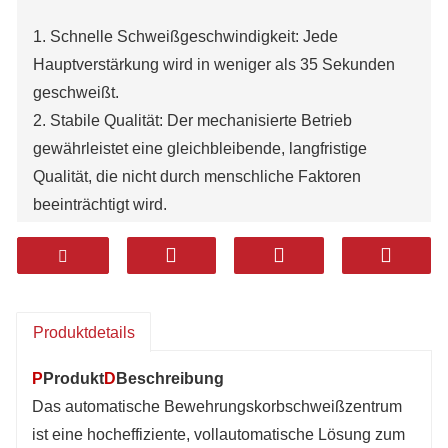
1. Schnelle Schweißgeschwindigkeit: Jede
Hauptverstärkung wird in weniger als 35 Sekunden
geschweißt.
2. Stabile Qualität: Der mechanisierte Betrieb
gewährleistet eine gleichbleibende, langfristige
Qualität, die nicht durch menschliche Faktoren
beeinträchtigt wird.
3. Vielseitige Designkompatibilität: Ermöglicht
verschiedene Verstärkungsspezifikationen, ohne das
Käfigdesign oder den Baustellenbetrieb zu
beeinträchtigen.
Produktdetails
4. Einfache Bedienung: Benutzerfreundliches Design
für reibungslose Handhabung, Installation und
P
Produkt
D
Beschreibung
Produktion, geeignet sowohl für den Betrieb in der
Das automatische Bewehrungskorbschweißzentrum
Fabrik als auch vor Ort.
ist eine hocheffiziente, vollautomatische Lösung zum