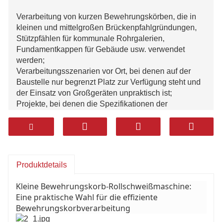
Verarbeitung von kurzen Bewehrungskörben, die in
kleinen und mittelgroßen Brückenpfahlgründungen,
Stützpfählen für kommunale Rohrgalerien,
Fundamentkappen für Gebäude usw. verwendet
werden;
Verarbeitungsszenarien vor Ort, bei denen auf der
Baustelle nur begrenzt Platz zur Verfügung steht und
der Einsatz von Großgeräten unpraktisch ist;
Projekte, bei denen die Spezifikationen der
Bewehrungskörbe variabel sind, die Losgröße klein
ist und ein schneller Parameterwechsel erforderlich
ist;
Benutzergruppen wie kleine Komponentenfabriken
und Ingenieurteams auf Stadtebene, die relativ
Produktdetails
geringe Anforderungen an die Investitionskosten für
die Ausrüstung und die Betriebsschwellenwerte
Kleine Bewehrungskorb-Rollschweißmaschine:
haben.
Eine praktische Wahl für die effiziente
Bewehrungskorbverarbeitung